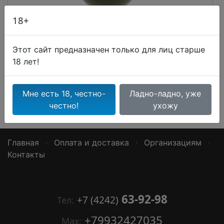
18+
Этот сайт предназначен только для лиц старше
Артикул:
43293
18 лет!
Этого товара в данный момент нет в наличии.
Мне есть 18, честно-
Ладно-ладно, уже
честно!
ухожу
Главная
·
Оплата и доставка
·
Организациям
·
Контакты
63-92-98
+7 (4242)
Тел:
+79932427035
Мах: