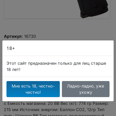
Артикул:
16730
18+
Этого товара в данный момент нет в наличии.
Этот сайт предназначен только для лиц старше
18 лет!
Описание
Мне есть 18, честно-
Ладно-ладно, уже
честно!
ухожу
Калибр, мм: 4.5 Скорость выстрела, м/с: 120-130 м/
с Емкость магазина: 20 ВВ Вес (кг): 774 гр Размер:
215 мм Источник энергии: Баллон СО2, 12гр Тип
пуль: Шарики ВВ Тип магазина: полноразмерный